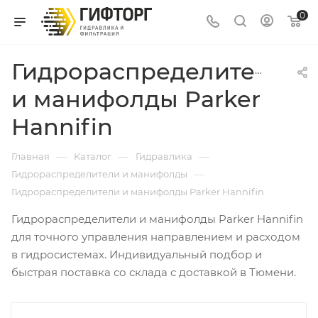
0
Гидрораспределители
и манифолды Parker
Hannifin
—
—
—
Главная
Каталог
Гидравлика
—
Гидрораспределители и манифолды
Гидрораспределители и манифолды Parker Hannifin
Гидрораспределители и манифолды Parker Hannifin
для точного управления направлением и расходом
в гидросистемах. Индивидуальный подбор и
быстрая поставка со склада с доставкой в Тюмени.